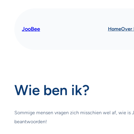
Ga
naar
de
JooBee
Home
Over 
inhoud
Wie ben ik?
Sommige mensen vragen zich misschien wel af, wie is Jo
beantwoorden!